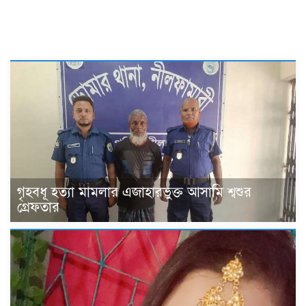
More News Of This Category
গৃহবধূ হত্যা মামলার এজাহারভুক্ত আসামি শ্বশুর
গ্রেফতার