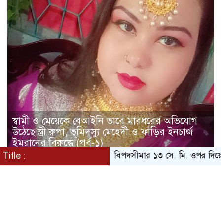
স্বামী ও মেয়েকে বেআইনি ভাবে মারধরের অভিযোগ
উঠেছে স্ত্রী রুপা, ভূমিদস্যু মেহেদী ও ফাঁড়ির ইনচার্জ
ইমরানের বিরুদ্ধে (পর্ব-১)
Title :
বিপদসীমার ১৩ সে. মি. ওপর দিয়ে বইছে তি