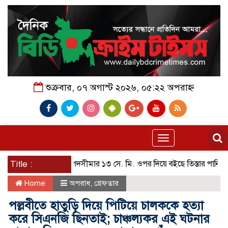
শুক্রবার, ০৭ অগাস্ট ২০২৬, ০৫:২২ অপরাহ্ন
Toggle
navigation
Title :
বিপদসীমার ১৩ সে. মি. ওপর দিয়ে বইছে তিস্তার পানি
পায়ে হে
Home
অপরাধ
,
গ্রেফতার
পল্লবীতে হাতুড়ি দিয়ে পিটিয়ে চালককে হত্যা
করে সিএনজি ছিনতাই; চাঞ্চল্যকর এই ঘটনার