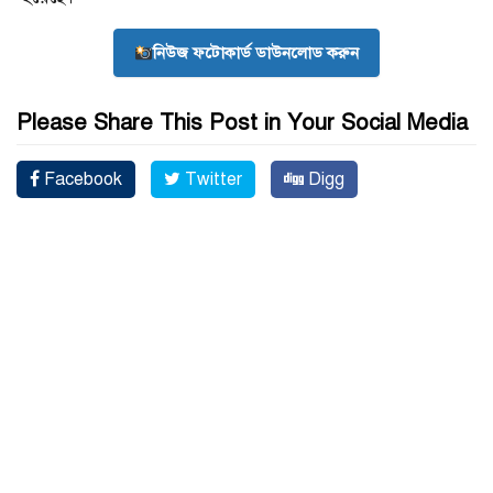
নিউজ ফটোকার্ড ডাউনলোড করুন
Please Share This Post in Your Social Media
Facebook
Twitter
Digg
Linkedin
Reddit
Google Plus
Pinterest
Print
Leave a Reply
Comment
*