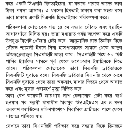
করে একটি সিএনজি ছিনতাইয়ের, যা করতে পারলে তাদের ভাল
টাকা পয়সা আসবে। এ ধরনের ছিনতাই ঢাকায় করা সহজ বলে
তারা ঢাকায় একটি সিএনজি ছিনতাইয়ের পরিকল্পনা করে।
পরিকল্পানা মোতাবেক গত ১৫ মে সন্ধ্যায় সৌরভ এবং ইয়াছিন
আগারগাঁয়ে মিলিত হয়। তারা মধ্যরাত পর্যন্ত অপেক্ষা করে একটি
উপযুক্ত টার্গেট খোঁজার চেষ্টা করে। আনুমানিক রাত তিনটার দিকে
সৌরভ শ্যামলী ইবনে সিনা হাসপাতালের সামনে থেকে আব্দুল
অজিদ@বাচ্চুর সিএনজিটি ভাড়া করে। সিএনজিটি নিয়ে ৬০ ফিট
পানির ট্যাংকির সামনে পূর্ব থেকে অপেক্ষমান ইয়াছিনকে নিতে
আসে। পরিকল্পনা মোতাবেক তারা সিএনজি ড্রাইভারকে
সিএনজিটি ঘুরাতে বলে। সিএনজি ড্রাইভার সিএনজি থেকে নেমে
সিএনজি ঘুরাতে গেলে তারা অকস্মাৎ মাথার পিছনে থেকে আঘাত
করে এবং মুসার পরামর্শে মৃত্যু নিশ্চিত করে।
তারা বেশ কয়েকটি জায়গায় লাশ ফেলানোর চেষ্টা করে ব্যর্থ
হওয়ার পর পল্লবী থানাধীন মিরপুর ডিওএইচএস এর ৪ নম্বর
অবকাশ ক্যান্টিনের দক্ষিণপাশের্^ সিরামিক প্রাচীরের পাশে ফেলে
সাভারে পালিয়ে যায়।
সেখানে তারা সিএনজিটি পরিষ্কার করে সন্ধ্যার দিকে তিনজনে