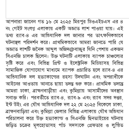
আপনারা জানেন গত ১৬ মে ২০২৫ মিরপুর ডিওএইচএস এর ৪
নং গেইট সংলগ্ন এলাকায় একটি অজ্ঞাত লাশ পাওয়া যায়। এই
তথ্য র‌্যাব-৪ এর আভিযানিক দল জানার পর তাৎক্ষণিকভাবে
ঘটনাস্থল পরিদর্শন করে। প্রাথমিকভাবে আমরা জানতে পারি যে
অজ্ঞাত লাশটি জনৈক আব্দুল অজিদ@বাচ্চুর যিনি পেশায় একজন
সিএনজি চালক ছিলেন। উক্ত ঘটনাটি এলাকায় ব্যাপক চাঞ্চল্যের
সৃষ্টি করে এবং বিভিন্ন প্রিন্ট ও ইলেক্ট্রনিক মিডিয়াসহ বিভিন্ন
সামাজিক যোগাযোগ মাধ্যমে ব্যাপক প্রচারিত হলে র‌্যাব-৪ এর
আভিযানিক দল হত্যাকান্ডের রহস্য উদঘাটন এবং অপরাধীকে
আইনের আওতায় আনতে ছায়া তদন্ত শুরু করে। প্রাথমিক তদন্তে
আমরা ঢাকা, ব্রাহ্মণবাড়ীয়া এবং কুমিল্লায় আসামীদের অবস্থান
সনাক্ত করি। পরবর্তীতে র‌্যাব-৪, র‌্যাব-৯ এবং র‌্যাব সদর দপ্তর,
ইন্ট উইং এর যৌথ আভিযানিক দল ২২ মে ২০২৫ বিকেলে ঢাকা,
ব্রাক্ষণবাড়িয়া এবং কুমিল্লা জেলার বিভিন্ন এলাকায় যৌথ অভিযান
পরিচালনা করে উক্ত হত্যাকান্ড ও সিএনজি ছিনতাইয়ের ঘটনায়
জড়িত চক্রের মূলহোতাসহ পাঁচ সদস্যকে গ্রেফতার ও লুন্ঠিত