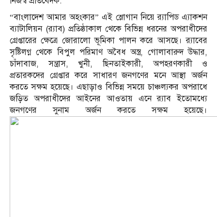
নিজস্ব প্রতিবেদক:
“বাংলাদেশ আমার অহংকার” এই স্লোগান নিয়ে র‌্যাপিড এ্যাকশন
ব্যাটালিয়ন (র‌্যাব) প্রতিষ্ঠাকাল থেকে বিভিন্ন ধরনের অপরাধীদের
গ্রেপ্তারের ক্ষেত্রে জোরালো ভূমিকা পালন করে আসছে। র‌্যাবের
সৃষ্টিলগ্ন থেকে বিপুল পরিমাণ অবৈধ অস্ত্র, গোলাবারুদ উদ্ধার,
চাঁদাবাজ, সন্ত্রাস, খুনী, ছিনতাইকারী, অপহরণকারী ও
প্রতারকদের গ্রেপ্তার করে সাধারণ জনগণের মনে আস্থা অর্জন
করতে সক্ষম হয়েছে। এছাড়াও বিভিন্ন সময়ে চাঞ্চল্যকর অপরাধে
জড়িত অপরাধীদের আইনের আওতায় এনে র‌্যাব ইতোমধ্যে
জনগণের সুনাম অর্জন করতে সক্ষম হয়েছে।