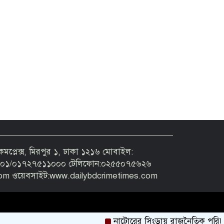
ং কমপ্লেক্স, মিরপুর ১, ঢাকা ১২১৬ মোবাইল:
১/০১৭২৭৫১১০০০ টেলিফোন:০২৫৫০৭৫৬২৬
om ওয়েবসাইট:www.dailybdcrimetimes.com
নাটোরের সিংড়ায় রাজনৈতিক পরিচয় বদলে