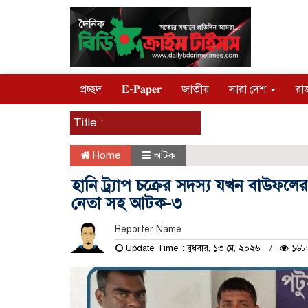
প্রচ্ছদ
𝐄-𝐏𝐚𝐩𝐞𝐫
জাতীয়
সারা দেশ
রা
Title :
Home
আটক
হানি ট্র্যাপ চক্রের সদস্য যখন বাউ
নেতা সহ আটক-৩
Reporter Name
Update Time : বুধবার, ১৩ মে, ২০২৬
১৬৮