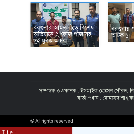
বরগুনার আমতলীতে বিশেষ
বরগুনায় 
অভিযানে ২ কেজি গাঁজাসহ
আটক ১
দুই যুবক আটক
সম্পাদক ও প্রকাশক : ইসমাইল হোসেন সৌরভ, নির্ব
বার্তা প্রধান : মোহাম্মদ শাহ্ 
© All rights reserved
Title :