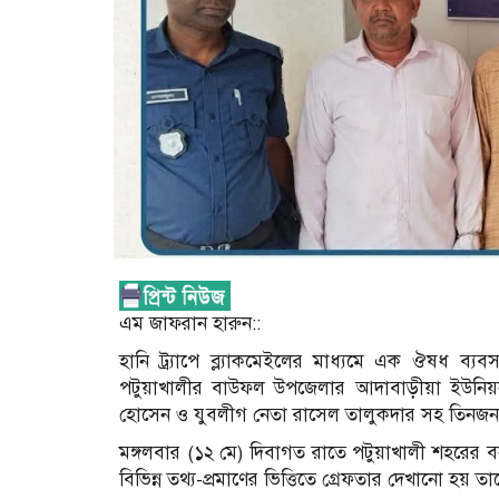
এম জাফরান হারুন::
হানি ট্র্যাপে ব্ল্যাকমেইলের মাধ্যমে এক ঔষধ 
পটুয়াখালীর বাউফল উপজেলার আদাবাড়ীয়া ইউনিয়
হোসেন ও যুবলীগ নেতা রাসেল তালুকদার সহ তিনজনক
মঙ্গলবার (১২ মে) দিবাগত রাতে পটুয়াখালী শহরের
বিভিন্ন তথ্য-প্রমাণের ভিত্তিতে গ্রেফতার দেখানো হয় ত