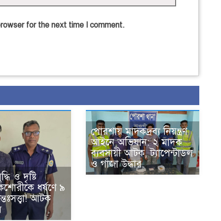
browser for the next time I comment.
পোরশায় মাদকদ্রব্য নিয়ন্ত্রণ
আইনে অভিযান: ২ মাদক
ব্যবসায়ী আটক, ট্যাপেন্টাডল
ও গাঁজা উদ্ধার
ধি ও দৃষ্টি
 কিশোরীকে ধর্ষণে ৯
্তঃসত্ত্বা! আটক
ি