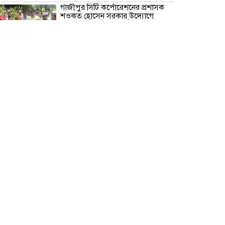
গাজীপুর সিটি কর্পোরেশনের প্রশাসক
শওকত হোসেন সরকার উদ্যোগে
বৃক্ষরোপণ কর্মসূচি অনুষ্ঠিত
গাজীপুরের শ্রীপুরে ট্রেনের নিচে ঝাঁপ
দিয়ে প্রেমিক যুগলের মৃ/ত্যু!
বরিশাল মেট্রোপলিটন পুলিশ কমিশনার
মহোদয়ের সাথে সংবাদপত্রের সম্পাদক
ও বিভিন্ন মিডিয়ার সাংবাদিকবৃন্দের
মতবিনিময় সভা অনুষ্ঠিত
রূপগঞ্জে বসতভিটায় বালু ফেলার
প্রতিবাদে থানার সামনে গণঅভিযোগ ও
মানববন্ধন
সাংবাদিক সুরক্ষা আইন প্রণয়নে
সরকারকে ৩ মাসের আল্টিমেটাম