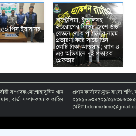
অস্ট্রেলিয়া, ইতালিসহ
ইউরোপের বিভিন্ন দেশে উচ্চ
৭৫০ পিস ইয়াবাসহ
বেতনে লোক পাঠানোর নামে
প্রতারণা করে সাড়ে তিন
কোটি টাকা আত্মসাৎ; র‌্যাব-৪
এর অভিযানে দুই প্রতারক
গ্রেফতার
াহী সম্পাদক:মো:শাহাবুদ্দিন খান
প্রধান কার্যালয়:মুক্ত বাংলা শপি
কামাল, বার্তা সম্পাদক:ম্যাক ফাহিম
০১৬১৮৬৩৪৫০১/০১৯৩৮৬৩৪৫০
মেইল:bdcrimetime@gmail.c