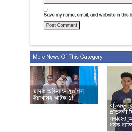
Save my name, email, and website in this 
More News Of This Category
মাদক অভিযানে,৫০পিস
ইয়াবাসহ আটক-১!
বাউফলে বুদ্
প্রতিবন্ধী
সপ্তাহের অন
ধর্ষক রাব্ব