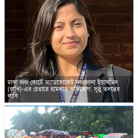
ঢাকা জজ কোর্টে অ্যাডভোকেট ফারজানা ইয়াসমিন
(রাখি)-এর চেম্বারে হামলার অভিযোগ; সুষ্ঠু তদন্তের
দাবি