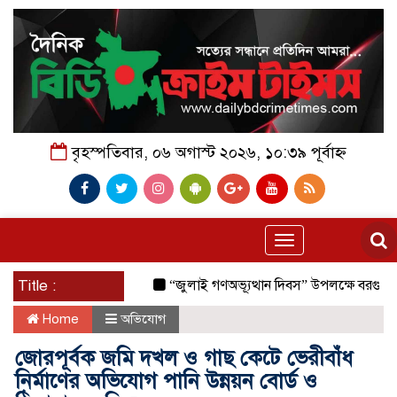
বৃহস্পতিবার, ০৬ অগাস্ট ২০২৬, ১০:৩৯ পূর্বাহ্ন
Toggle
navigation
Title :
“জুলাই গণঅভ্যূত্থান দিবস” উপলক্ষে বরগুনা জেলা পুল
Home
অভিযোগ
জোরপূর্বক জমি দখল ও গাছ কেটে ভেরীবাঁধ
নির্মাণের অভিযোগ পানি উন্নয়ন বোর্ড ও