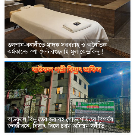
গুলশান-বনানীতে মাদক সরবরাহ ও অনৈতিক
কর্মকান্ডে স্পা সেন্টারগুলোই মূল কেন্দ্রবিন্দু !
বাউফলে বিদ্যুতের ভয়াবহ লোডশেডিংয়ে বিপর্যয়
জনজীবনে, বিদ্যুৎ বিলে চরম অনিয়ম দুর্নীতি