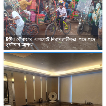
টঙ্গীর বৌবাজার রেলগেটে নিরাপত্তাহীনতা, পদে পদে
দুর্ঘটনার আশঙ্কা