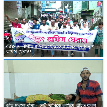
বরগুনায় লাগাতার লোডশেডিংয়ের প্রতিবাদে বিদ্যুৎ
অফিস ঘেরাও!
জমি দখলে বাঁধা – ভাই ভাবিকে কুপিয়ে আহত করল