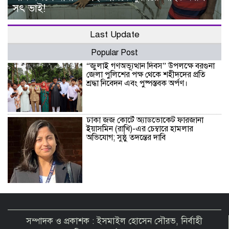
সৎ ভাই!
Last Update
Popular Post
“জুলাই গণঅভ্যূত্থান দিবস” উপলক্ষে বরগুনা
জেলা পুলিশের পক্ষ থেকে শহীদদের প্রতি
শ্রদ্ধা নিবেদন এবং পুষ্পস্তবক অর্পণ।
ঢাকা জজ কোর্টে অ্যাডভোকেট ফারজানা
ইয়াসমিন (রাখি)-এর চেম্বারে হামলার
অভিযোগ; সুষ্ঠু তদন্তের দাবি
চিলাহাটিতে অটিজম ও প্রতিবন্ধী বিদ্যালয়ের
নাম ব্যবহার করে নতুন আরেকটি বিদ্যালয়
চালু করার অভিযোগে সংবাদ সম্মেলন
সম্পাদক ও প্রকাশক : ইসমাইল হোসেন সৌরভ, নির্বাহী