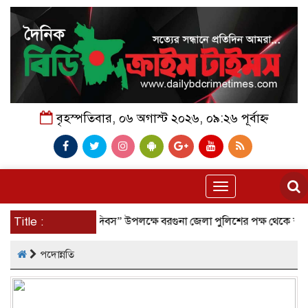
বৃহস্পতিবার, ০৬ অগাস্ট ২০২৬, ০৯:২৬ পূর্বাহ্ন
Toggle
navigation
লাই গণঅভ্যূত্থান দিবস” উপলক্ষে বরগুনা জেলা পুলিশের পক্ষ থেকে শহীদদের প্রতি
Title :
পদোন্নতি