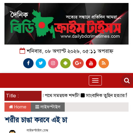
শনিবার, ০৮ অগাস্ট ২০২৬, ০৫:১১ অপরাহ্ন
Toggle
navigation
Title :
বিলুপ্তির পথে সমন্বয়ক শব্দটি!
সাংবাদিক তুহিন হত্যার বিচার দাবিত
Home
লাইফস্টাইল
শরীর চাঙা করবে এই চা
লাইফস্টাইল ডেস্ক