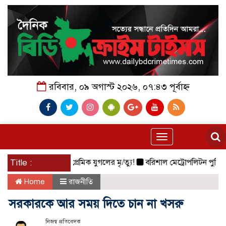
রবিবার, ০৯ অগাস্ট ২০২৬, ০৭:৪৩ পূর্বাহ্ন
Toggle
navigation
ের নিচে ঝাঁপ দিয়ে প্রেমিক যুগলের মৃ/ত্যু!
Title :
বরিশাল মেট্রোপলিটন পুলিশ কমিশনা
Home
রাজনীতি
সরকারকে আর সময় দিতে চান না খসরু
নিজস্ব প্রতিবেদক