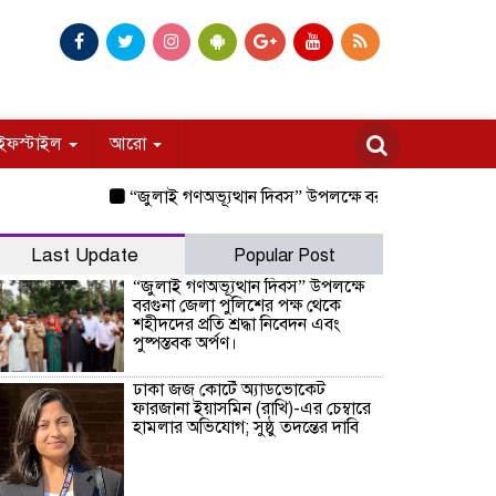
ইফস্টাইল
আরো
“জুলাই গণঅভ্যূত্থান দিবস” উপলক্ষে বরগুনা জেলা পুলিশের পক্ষ থে
Last Update
Popular Post
“জুলাই গণঅভ্যূত্থান দিবস” উপলক্ষে
বরগুনা জেলা পুলিশের পক্ষ থেকে
শহীদদের প্রতি শ্রদ্ধা নিবেদন এবং
পুষ্পস্তবক অর্পণ।
ঢাকা জজ কোর্টে অ্যাডভোকেট
ফারজানা ইয়াসমিন (রাখি)-এর চেম্বারে
হামলার অভিযোগ; সুষ্ঠু তদন্তের দাবি