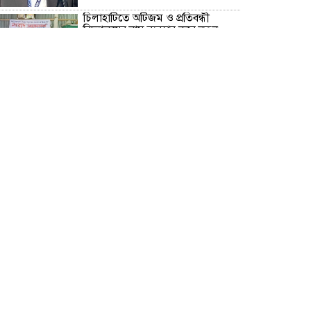
চিলাহাটিতে অটিজম ও প্রতিবন্ধী
বিদ্যালয়ের নাম ব্যবহার করে নতুন
আরেকটি বিদ্যালয় চালু করার
অভিযোগে সংবাদ সম্মেলন
স্বাধীনতাপ্রিয় ও গণতন্ত্রকামী মানুষের
জন্য ৫ আগস্ট আনন্দের দিন, বিজয়ের
দিন- তারেক রহমান
বরগুনার ২ নং গৌরীচন্না ইউনিয়নের
লাকুরতলা সোনার বাংলা মাধ্যমিক
বিদ্যালয়ে নবনির্বাচিত পরিচালনা
পর্ষদকে সংবর্ধনা
জমিদার নিশেন্দ্রনাথ মজুমদারের নাতনি
মেঘনা, সুরের সাধনায় গড়ছেন নিজের
স্বতন্ত্র পরিচয়
প্লানটার ফ্যাসাইটিস রোগে আক্রান্ত
সাংবাদিক তপন দাস, চিকিৎসার জন্য