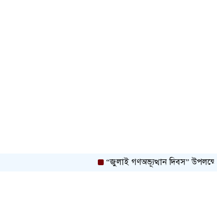
“জুলাই গণঅভ্যূত্থান দিবস” উপলক্ষে বরগুনা