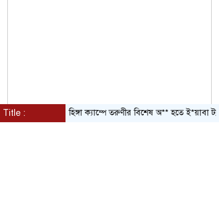
Title :
রোহিঙ্গা ক্যাম্পে তরুণীর বিশেষ অ** হতে ই*য়াবা ট্যাব