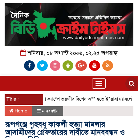
শনিবার, ০৮ অগাস্ট ২০২৬, ০২:২৫ অপরাহ্ন
Toggle
navigation
Title :
রোহিঙ্গা ক্যাম্পে তরুণীর বিশেষ অ** হতে ই*য়াবা ট্যাবলেট উদ্ধ
Home
মানববন্ধন
রূপগঞ্জে গৃহবধূ কাকলী হত্যা মামলার
আসামীদের গ্রেফতারের দাবীতে মানববন্ধন ও