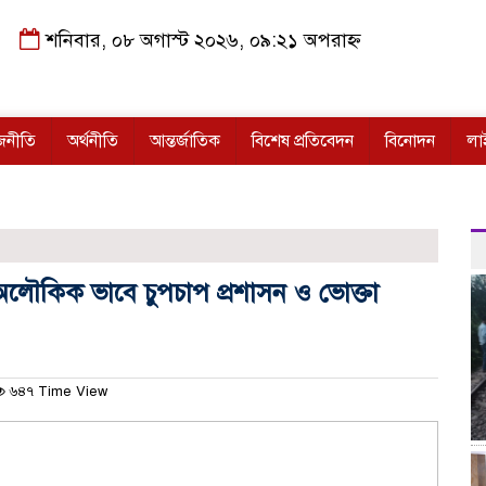
শনিবার, ০৮ অগাস্ট ২০২৬, ০৯:২১ অপরাহ্ন
জনীতি
অর্থনীতি
আন্তর্জাতিক
বিশেষ প্রতিবেদন
বিনোদন
লা
অলৌকিক ভাবে চুপচাপ প্রশাসন ও ভোক্তা
৬৪৭ Time View