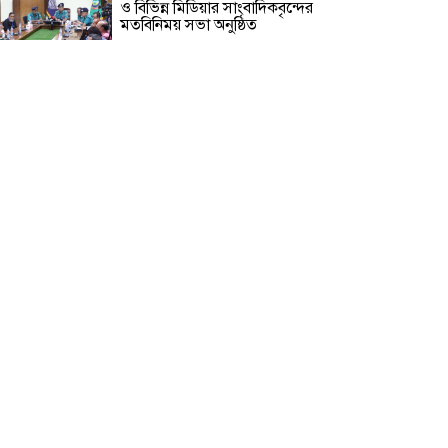
ও বিভিন্ন মিডিয়ার সাংবাদিকবৃন্দের
মতবিনিময় সভা অনুষ্ঠিত
রূপগঞ্জে বসতভিটায় বালু ফেলার
প্রতিবাদে থানার সামনে গণঅভিযোগ ও
মানববন্ধন
সাংবাদিক সুরক্ষা আইন প্রণয়নে
সরকারকে ৩ মাসের আল্টিমেটাম
বিলুপ্তির পথে সমন্বয়ক শব্দটি!
সাংবাদিক তুহিন হত্যার বিচার দাবিতে
মানববন্ধন ও প্রতিবাদ সভা অনুষ্ঠিত
রোহিঙ্গা ক্যাম্পে তরুণীর বিশেষ অ**
হতে ই*য়াবা ট্যাবলেট উদ্ধার করে ৮
এপিবিএন পুলিশ!