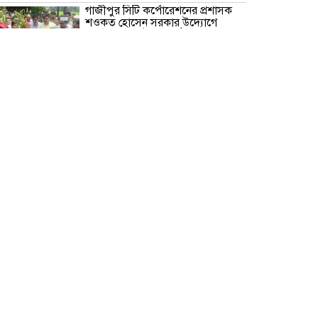
গাজীপুর সিটি কর্পোরেশনের প্রশাসক
শওকত হোসেন সরকার উদ্যোগে
বৃক্ষরোপণ কর্মসূচি অনুষ্ঠিত
গাজীপুরের শ্রীপুরে ট্রেনের নিচে ঝাঁপ
দিয়ে প্রেমিক যুগলের মৃ/ত্যু!
বরিশাল মেট্রোপলিটন পুলিশ কমিশনার
মহোদয়ের সাথে সংবাদপত্রের সম্পাদক
ও বিভিন্ন মিডিয়ার সাংবাদিকবৃন্দের
মতবিনিময় সভা অনুষ্ঠিত
রূপগঞ্জে বসতভিটায় বালু ফেলার
প্রতিবাদে থানার সামনে গণঅভিযোগ ও
মানববন্ধন
সাংবাদিক সুরক্ষা আইন প্রণয়নে
সরকারকে ৩ মাসের আল্টিমেটাম