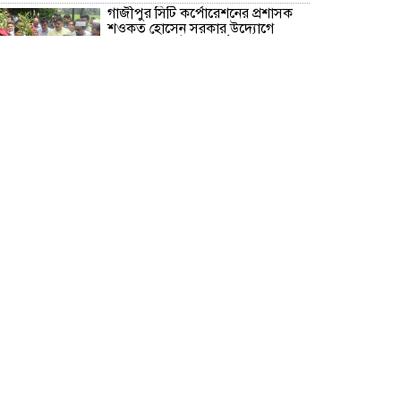
গাজীপুর সিটি কর্পোরেশনের প্রশাসক
শওকত হোসেন সরকার উদ্যোগে
বৃক্ষরোপণ কর্মসূচি অনুষ্ঠিত
গাজীপুরের শ্রীপুরে ট্রেনের নিচে ঝাঁপ
দিয়ে প্রেমিক যুগলের মৃ/ত্যু!
বরিশাল মেট্রোপলিটন পুলিশ কমিশনার
মহোদয়ের সাথে সংবাদপত্রের সম্পাদক
ও বিভিন্ন মিডিয়ার সাংবাদিকবৃন্দের
মতবিনিময় সভা অনুষ্ঠিত
রূপগঞ্জে বসতভিটায় বালু ফেলার
প্রতিবাদে থানার সামনে গণঅভিযোগ ও
মানববন্ধন
সাংবাদিক সুরক্ষা আইন প্রণয়নে
সরকারকে ৩ মাসের আল্টিমেটাম