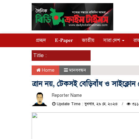
প্রচ্ছদ
𝐄-𝐏𝐚𝐩𝐞𝐫
জাতীয়
সারা দেশ
রা
Title :
Home
মানববন্ধন
ত্রান নয়, টেকসই বেড়িবাঁধ ও সাইক্লোন 
Reporter Name
Update Time : বুধবার, ২৯ মে, ২০২৪
৩১১