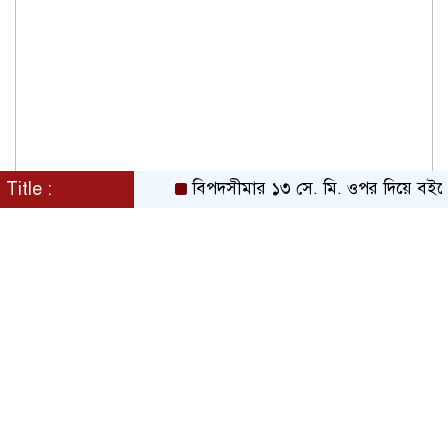
Title :
বিপদসীমার ১৩ সে. মি. ওপর দিয়ে বইছে তিস্ত