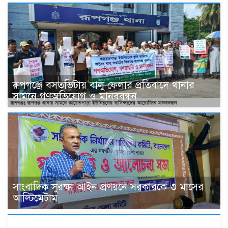
রূপগঞ্জে বসতভিটায় বালু ফেলার প্রতিবাদে থানার
সামনে গণঅভিযোগ ও মানববন্ধন
সাংবাদিক সুরক্ষা আইন প্রণয়নে সরকারকে ৩ মাসের
আল্টিমেটাম