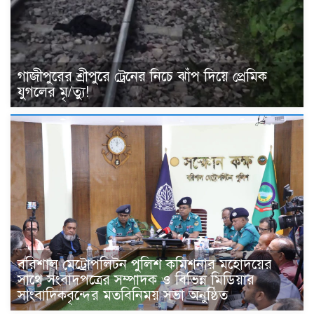
গাজীপুরের শ্রীপুরে ট্রেনের নিচে ঝাঁপ দিয়ে প্রেমিক
যুগলের মৃ/ত্যু!
বরিশাল মেট্রোপলিটন পুলিশ কমিশনার মহোদয়ের
সাথে সংবাদপত্রের সম্পাদক ও বিভিন্ন মিডিয়ার
সাংবাদিকবৃন্দের মতবিনিময় সভা অনুষ্ঠিত