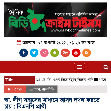
শুক্রবার, ০৭ অগাস্ট ২০২৬, ১১:২৯ অপরাহ্ন
Toggle
navigation
Title :
বিপদসীমার ১৩ সে. মি. ওপর দিয়ে বইছে তিস্তার পানি
পায়ে হেঁটে মক্
Home
ঢাকা
,
রাজনীতি
আ. লীগ সন্ত্রাসের মাধ্যমে আসন দখল করতে
চায় : বিএনপি প্রার্থী