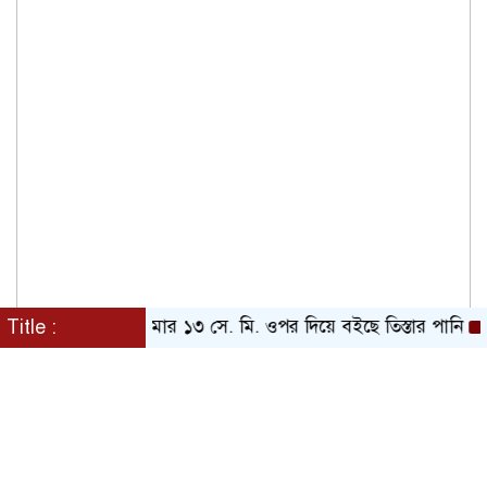
Title :
বিপদসীমার ১৩ সে. মি. ওপর দিয়ে বইছে তিস্তার পানি
পায়ে 