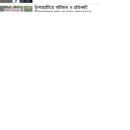
চিলাহাটিতে অটিজম ও প্রতিবন্ধী
বিদ্যালয়ের নাম ব্যবহার করে নতুন
আরেকটি বিদ্যালয় চালু করার
অভিযোগে সংবাদ সম্মেলন
স্বাধীনতাপ্রিয় ও গণতন্ত্রকামী মানুষের
জন্য ৫ আগস্ট আনন্দের দিন, বিজয়ের
দিন- তারেক রহমান
বরগুনার ২ নং গৌরীচন্না ইউনিয়নের
লাকুরতলা সোনার বাংলা মাধ্যমিক
বিদ্যালয়ে নবনির্বাচিত পরিচালনা
পর্ষদকে সংবর্ধনা
জমিদার নিশেন্দ্রনাথ মজুমদারের নাতনি
মেঘনা, সুরের সাধনায় গড়ছেন নিজের
স্বতন্ত্র পরিচয়
প্লানটার ফ্যাসাইটিস রোগে আক্রান্ত
সাংবাদিক তপন দাস, চিকিৎসার জন্য