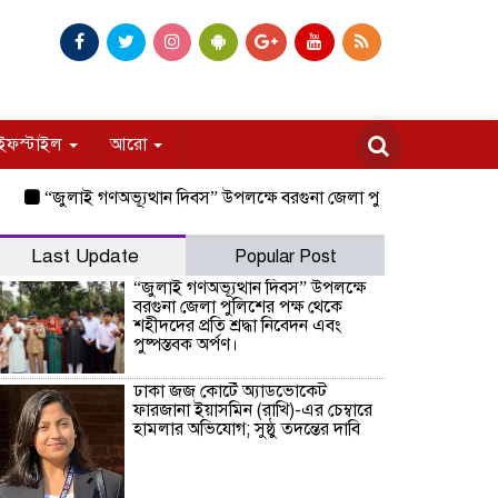
ইফস্টাইল
আরো
“জুলাই গণঅভ্যূত্থান দিবস” উপলক্ষে বরগুনা জেলা পুলিশের পক্ষ থেকে শহীদদের প্
Last Update
Popular Post
“জুলাই গণঅভ্যূত্থান দিবস” উপলক্ষে
বরগুনা জেলা পুলিশের পক্ষ থেকে
শহীদদের প্রতি শ্রদ্ধা নিবেদন এবং
পুষ্পস্তবক অর্পণ।
ঢাকা জজ কোর্টে অ্যাডভোকেট
ফারজানা ইয়াসমিন (রাখি)-এর চেম্বারে
হামলার অভিযোগ; সুষ্ঠু তদন্তের দাবি