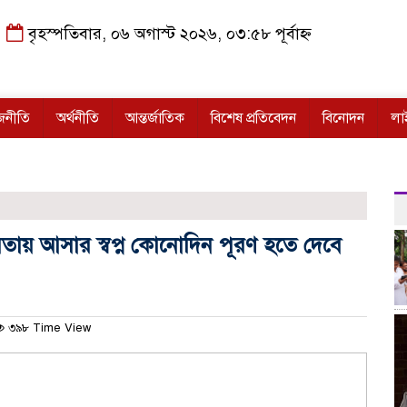
বৃহস্পতিবার, ০৬ অগাস্ট ২০২৬, ০৩:৫৮ পূর্বাহ্ন
জনীতি
অর্থনীতি
আন্তর্জাতিক
বিশেষ প্রতিবেদন
বিনোদন
লা
্ষমতায় আসার স্বপ্ন কোনোদিন পূরণ হতে দেবে
৩৯৮ Time View