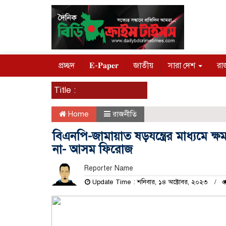
প্রচ্ছদ
𝐄-𝐏𝐚𝐩𝐞𝐫
জাতীয়
সারা দেশ
রা
Title :
Home
রাজনীতি
বিএনপি-জামায়াত ষড়যন্ত্রের মাধ্যমে ক
না- আসম ফিরোজ
Reporter Name
Update Time : শনিবার, ১৪ অক্টোবর, ২০২৩