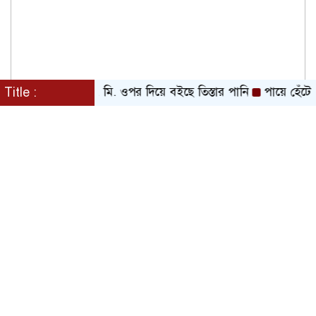
দসীমার ১৩ সে. মি. ওপর দিয়ে বইছে তিস্তার পানি
Title :
পায়ে হেঁটে মক্কা