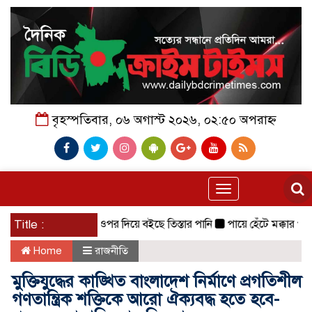
বৃহস্পতিবার, ০৬ অগাস্ট ২০২৬, ০২:৫০ অপরাহ্ন
Toggle
navigation
মার ১৩ সে. মি. ওপর দিয়ে বইছে তিস্তার পানি
Title :
পায়ে হেঁটে মক্কার পথে নাট
Home
রাজনীতি
মুক্তিযুদ্ধের কাঙ্খিত বাংলাদেশ নির্মাণে প্রগতিশীল
গণতান্ত্রিক শক্তিকে আরো ঐক্যবদ্ধ হতে হবে-