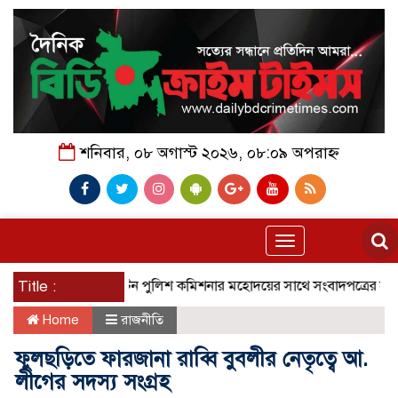
শনিবার, ০৮ অগাস্ট ২০২৬, ০৮:০৯ অপরাহ্ন
Toggle
navigation
রিশাল মেট্রোপলিটন পুলিশ কমিশনার মহোদয়ের সাথে সংবাদপত্রের সম্পাদক ও বি
Title :
Home
রাজনীতি
ফুলছড়িতে ফারজানা রাব্বি বুবলীর নেতৃত্বে আ.
লীগের সদস্য সংগ্রহ