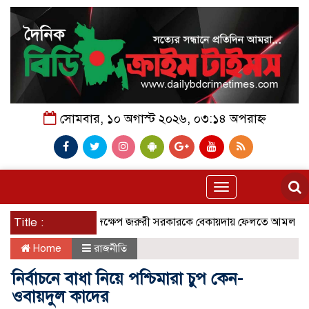
সোমবার, ১০ অগাস্ট ২০২৬, ০৩:১৪ অপরাহ্ন
Toggle
navigation
গোয়েন্দা সংস্থার পদক্ষেপ জরুরী সরকারকে বেকায়দায় ফেলতে আমলা ও গুপ্ত সিন্ড
Title :
Home
রাজনীতি
নির্বাচনে বাধা নিয়ে পশ্চিমারা চুপ কেন-
ওবায়দুল কাদের