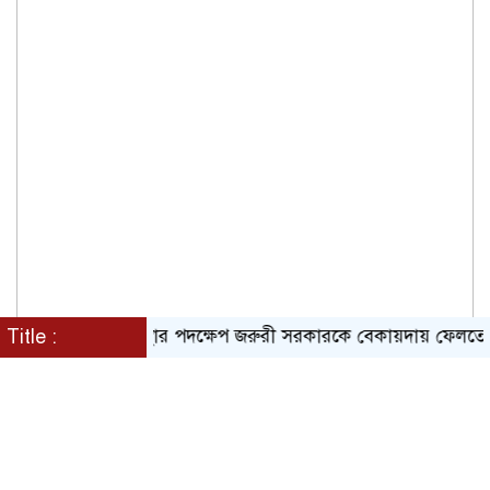
Title :
গোয়েন্দা সংস্থার পদক্ষেপ জরুরী সরকারকে বেকায়দায় ফেলতে আমলা ও গু