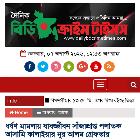
শুক্রবার, ০৭ অগাস্ট ২০২৬, ০২:৫৩ অপরাহ্ন
Toggle
navigation
Title :
বিপদসীমার ১৩ সে. মি. ওপর দিয়ে বইছে তিস্তার পানি
Home
অপরাধ
,
আটক
ধর্ষণ মামলায় যাবজ্জীবন সাঁজাপ্রাপ্ত পলাতক
আসামি কালাইয়ার নুর আলম গ্রেফতার