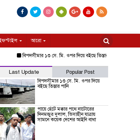
ইফস্টাইল
আরো
বিপদসীমার ১৩ সে. মি. ওপর দিয়ে বইছে তিস্তার পানি
পায়ে হেঁটে মক
Last Update
Popular Post
বিপদসীমার ১৩ সে. মি. ওপর দিয়ে
বইছে তিস্তার পানি
পায়ে হেঁটে মক্কার পথে নাটোরের
দিনমজুর দুলাল, ভিসাহীন যাত্রায়
সামনে কয়েক দেশের আইনি বাধা