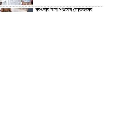
বরগুনায় চাচা শশুরের লোকজনের
হামলায় জামাই খুন, আহত ২
“জুলাই গণঅভ্যূত্থান দিবস” উপলক্ষে
বরগুনা জেলা পুলিশের পক্ষ থেকে
শহীদদের প্রতি শ্রদ্ধা নিবেদন এবং
পুষ্পস্তবক অর্পণ।
ঢাকা জজ কোর্টে অ্যাডভোকেট
ফারজানা ইয়াসমিন (রাখি)-এর চেম্বারে
হামলার অভিযোগ; সুষ্ঠু তদন্তের দাবি
চিলাহাটিতে অটিজম ও প্রতিবন্ধী
বিদ্যালয়ের নাম ব্যবহার করে নতুন