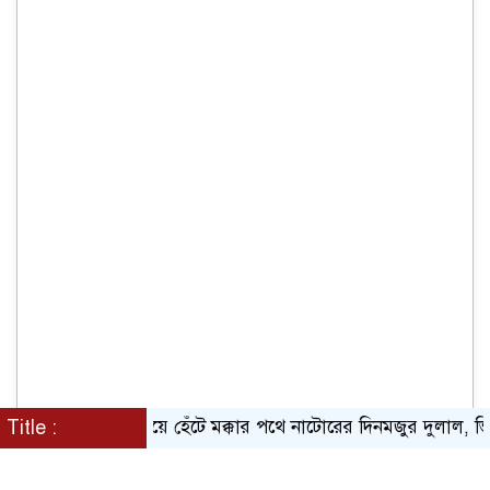
্তার পানি
Title :
পায়ে হেঁটে মক্কার পথে নাটোরের দিনমজুর দুলাল, ভিসাহ