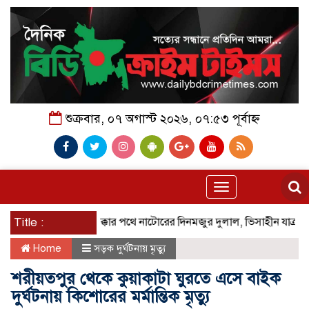
শুক্রবার, ০৭ অগাস্ট ২০২৬, ০৭:৫৩ পূর্বাহ্ন
Toggle
navigation
নি
Title :
পায়ে হেঁটে মক্কার পথে নাটোরের দিনমজুর দুলাল, ভিসাহীন যাত্রায় সাম
Home
সড়ক দুর্ঘটনায় মৃত্যু
শরীয়তপুর থেকে কুয়াকাটা ঘুরতে এসে বাইক
দুর্ঘটনায় কিশোরের মর্মান্তিক মৃত্যু