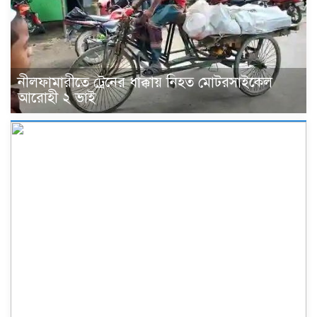
নীলফামারীতে ট্রেনের ধাক্কায় নিহত মোটরসাইকেল
আরোহী ২ ভাই